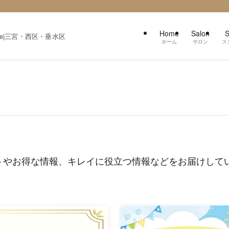
Home
Salon
S
zzle|三宮・西区・垂水区
ホーム
サロン
ス
トやお得な情報、キレイに役立つ情報などをお届けして