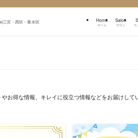
Home
Salon
S
zzle|三宮・西区・垂水区
ホーム
サロン
ス
トやお得な情報、キレイに役立つ情報などをお届けして